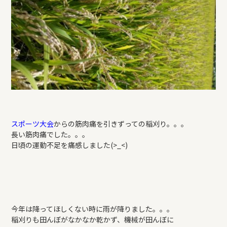
REFORM
BLOG
COMPANY
モデルハウス来場予約
スポーツ大会
からの筋肉痛を引きずっての稲刈り。。。
長い筋肉痛でした。。。
日頃の運動不足を痛感しました(>_<)
新築住宅のお問い合わせ
リフォームのお問い合わせ
今年は降ってほしくない時に雨が降りました。。。
稲刈りも田んぼがなかなか乾かず、機械が田んぼに