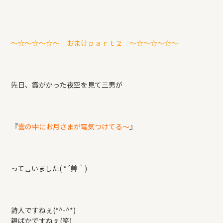
～☆～☆～☆～ おまけｐａｒｔ２ ～☆～☆～☆～
先日、霞がかった夜空を見て三男が
『
雲の中にお月さまが電気つけてる～
』
って言いました( *´艸｀)
詩人ですねぇ(*^-^*)
親ばかですねぇ(笑)