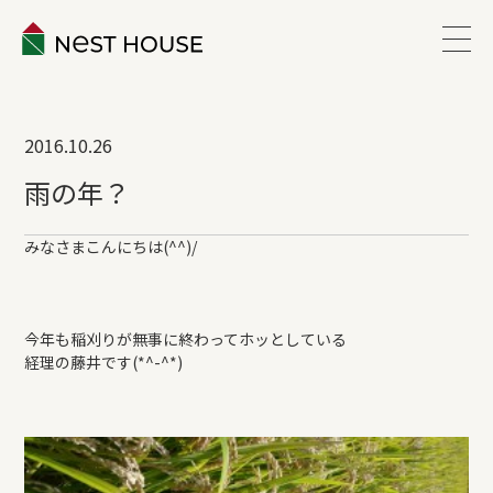
EVENT
2016.10.26
ABOUT
雨の年？
WORKS
みなさまこんにちは(^^)/
LINEUP
今年も稲刈りが無事に終わってホッとしている
経理の藤井です(*^-^*)
VOICE
ESTATE