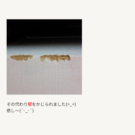
その代わり
壁
をかじられました(>_<)
悲し～(´･_･`)