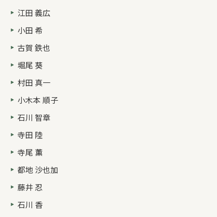
江田 義広
小田 希
古賀 鉄也
堀尾 葵
村田 真一
小木本 順子
石川 智章
寺田 陸
寺尾 薫
都地 沙也加
藤井 忍
石川 香