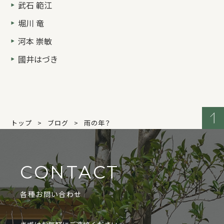
武石 範江
堀川 竜
河本 崇敏
國井はづき
トップ
ブログ
雨の年？
CONTACT
各種お問い合わせ