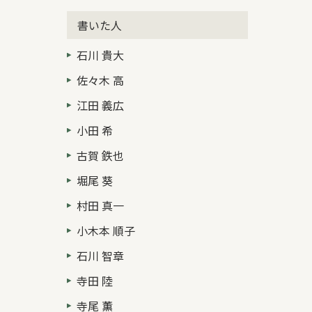
書いた人
石川 貴大
佐々木 高
江田 義広
小田 希
古賀 鉄也
堀尾 葵
村田 真一
小木本 順子
石川 智章
寺田 陸
寺尾 薫