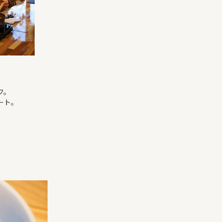
フ。
ート。