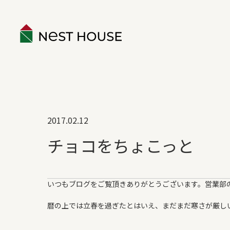
EVENT
2017.02.12
ABOUT
チョコをちょこっと
構造のこと
性能のこと
いつもブログをご覧頂きありがとうございます。営業部
ネストハウスのデザイン
保証とアフター
暦の上では立春を過ぎたとはいえ、まだまだ寒さが厳し
家づくりの流れ