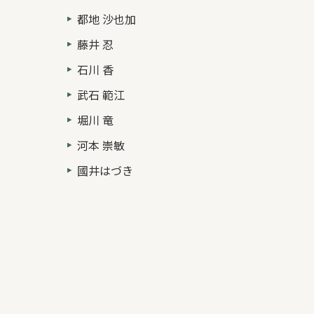
都地 沙也加
藤井 忍
石川 香
武石 範江
堀川 竜
河本 崇敏
國井はづき