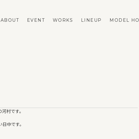
ABOUT
EVENT
WORKS
LINEUP
MODEL H
LINEUP
REFORM
FASTA
ネストリフォームの強み
MAno
メニューと費用の相場
蔵掛の家
リフォーム事例
平屋
リフォームのダンドリ
の河村です。
リフォームのFAQ
VOICE
い日中です。
BLOG
ESTATE