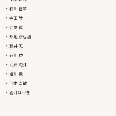
石川 智章
寺田 陸
寺尾 薫
都地 沙也加
藤井 忍
石川 香
武石 範江
堀川 竜
河本 崇敏
國井はづき