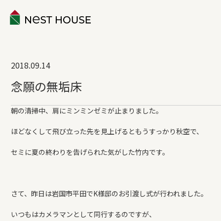
EVENT
2018.09.14
ABOUT
念願の無垢床
WORKS
朝の清掃中、肩にミンミンゼミが止まりました。
ほどなくして飛び立った先を見上げるともうすっかり秋空で、
LINEUP
セミに夏の終わりを告げられた気がした竹内です。
VOICE
さて、昨日は岩国市平田でK様邸のお引渡し式が行われました。
ESTATE
いつもはカメラマンとして同行するのですが、