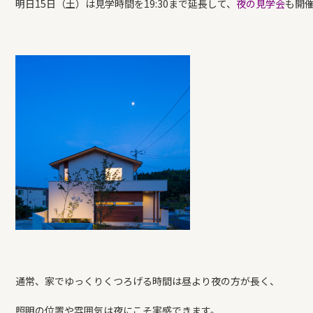
明日15日（土）は見学時間を19:30まで延長して、
夜の見学会
も開
通常、家でゆっくりくつろげる時間は昼より夜の方が長く、
照明の位置や雰囲気は夜にこそ実感できます。