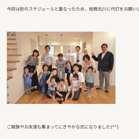
REFORM
今回は別のスケジュールと重なったため、総務北川に代打をお願い
BLOG
COMPANY
モデルハウス来場予約
新築住宅のお問い合わせ
リフォームのお問い合わせ
ご親族やお友達も集まってにぎやかな式になりました(^^)