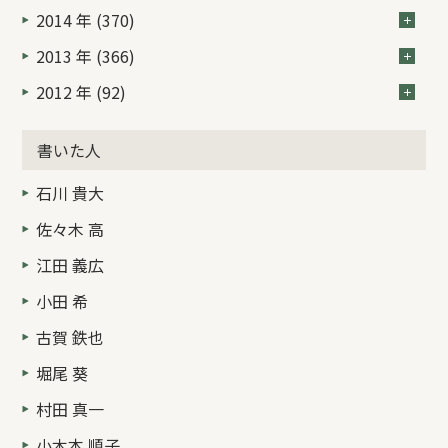
2014 年 (370)
2013 年 (366)
2012 年 (92)
書いた人
石川 貴大
佐々木 高
江田 義広
小田 希
古賀 鉄也
堀尾 葵
村田 真一
小木本 順子