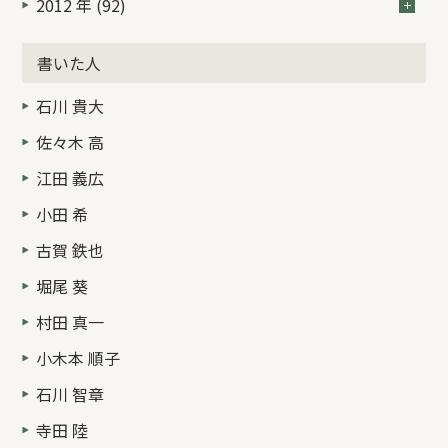
2012 年 (92)
書いた人
石川 貴大
佐々木 高
江田 義広
小田 希
古賀 鉄也
堀尾 葵
村田 真一
小木本 順子
石川 智章
寺田 陸