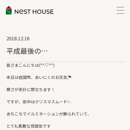
EVENT
2018.12.16
ABOUT
平成最後の…
WORKS
皆さまこんにちは(*^▽^*)
本日は岩国市、あいにくのお天気☂
LINEUP
寒さが余計に際立ちます！
VOICE
ですが、街中はクリスマスムード✨
あちこちでイルミネーションが飾られていて、
ESTATE
とても素敵な雰囲気です