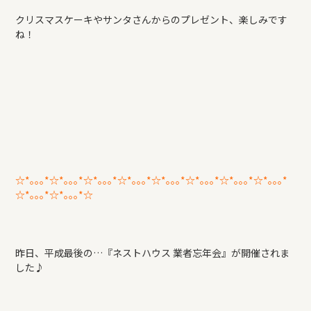
REFORM
クリスマスケーキやサンタさんからのプレゼント、楽しみです
ね！
BLOG
COMPANY
モデルハウス来場予約
☆*｡｡｡*☆*｡｡｡*☆*｡｡｡*☆*｡｡｡*☆*｡｡｡*☆*｡｡｡*☆*｡｡｡*☆*｡｡｡*
☆*｡｡｡*☆*｡｡｡*☆
新築住宅のお問い合わせ
昨日、平成最後の…『ネストハウス 業者忘年会』が開催されま
リフォームのお問い合わせ
した♪