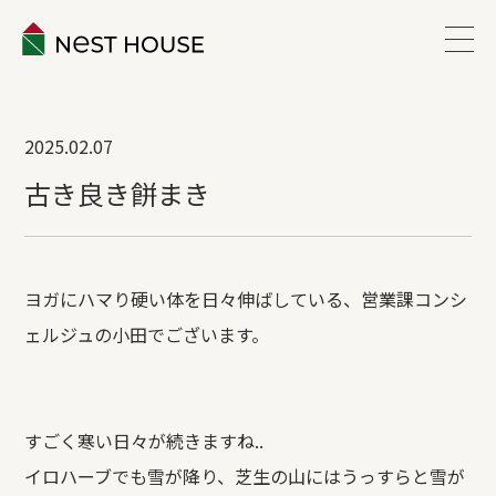
EVENT
2025.02.07
ABOUT
古き良き餅まき
WORKS
ヨガにハマり硬い体を日々伸ばしている、営業課コンシ
LINEUP
ェルジュの小田でございます。
VOICE
すごく寒い日々が続きますね..
ESTATE
イロハーブでも雪が降り、芝生の山にはうっすらと雪が