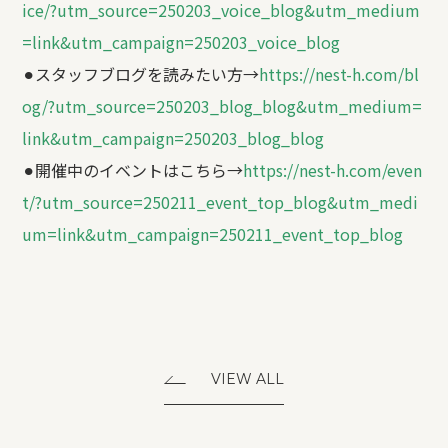
ice/?utm_source=250203_voice_blog&utm_medium
=link&utm_campaign=250203_voice_blog
⚫︎スタッフブログを読みたい方→
https://nest-h.com/bl
og/?utm_source=250203_blog_blog&utm_medium=
link&utm_campaign=250203_blog_blog
⚫︎開催中のイベントはこちら→
https://nest-h.com/even
t/?utm_source=250211_event_top_blog&utm_medi
um=link&utm_campaign=250211_event_top_blog
VIEW ALL