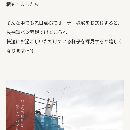
積もりました⛄
REFORM
そんな中でも先日点検でオーナー様宅をお訪ねすると、
BLOG
長袖短パン素足で出てこられ、
快適にお過ごしいただけている様子を拝見すると嬉しく
COMPANY
なります(^^)
モデルハウス来場予約
新築住宅のお問い合わせ
リフォームのお問い合わせ