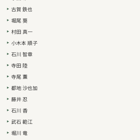
古賀 鉄也
堀尾 葵
村田 真一
小木本 順子
石川 智章
寺田 陸
寺尾 薫
都地 沙也加
藤井 忍
石川 香
武石 範江
堀川 竜