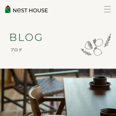
EVENT
BLOG
ABOUT
ブログ
WORKS
LINEUP
VOICE
ESTATE