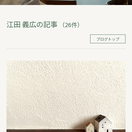
REFORM
江田 義広の記事
（26件）
BLOG
ブログトップ
COMPANY
モデルハウス来場予約
新築住宅のお問い合わせ
リフォームのお問い合わせ