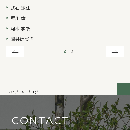
武石 範江
堀川 竜
河本 崇敏
國井はづき
1
2
3
トップ
ブログ
CONTACT