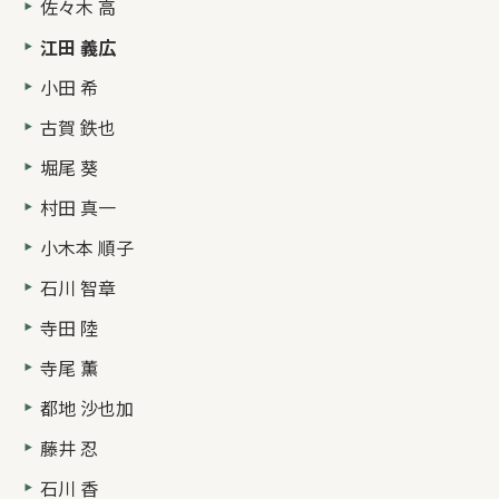
佐々木 高
江田 義広
小田 希
古賀 鉄也
堀尾 葵
村田 真一
小木本 順子
石川 智章
寺田 陸
寺尾 薫
都地 沙也加
藤井 忍
石川 香